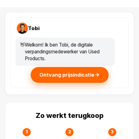
Tobi
👋
Welkom! Ik ben Tobi, de digitale
verpandings­medewerker van Used
Products.
Ontvang prijsindicatie
Zo werkt terugkoop
1
2
3